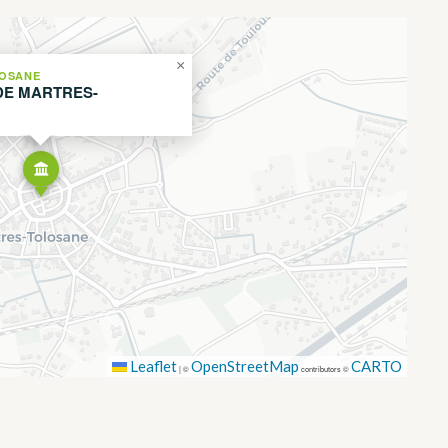
×
OSANE
E MARTRES-
Leaflet
OpenStreetMap
CARTO
|
©
contributors ©