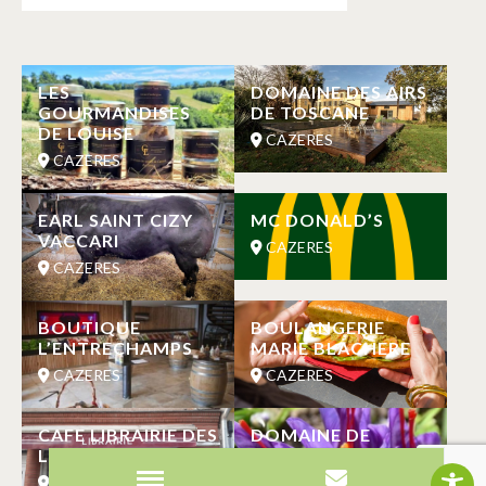
LES
DOMAINE DES AIRS
GOURMANDISES
DE TOSCANE
DE LOUISE
CAZERES
CAZERES
EARL SAINT CIZY
MC DONALD’S
VACCARI
CAZERES
CAZERES
BOUTIQUE
BOULANGERIE
L’ENTRECHAMPS
MARIE BLACHERE
CAZERES
CAZERES
CAFE LIBRAIRIE DES
DOMAINE DE
LIVRES ET DELICES
SAFRAN
CAZERES
CAZERES