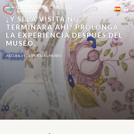
Panel de gestión de cookies
DESPUÉS DEL MUSEO
¿Y SI LA VISITA NO
TERMINARA AHÍ? PROLONGA
LA EXPERIENCIA DESPUÉS DEL
MUSEO.
ACCUEIL
»
Y DESPUÉS DEL MUSEO