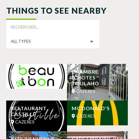
THINGS TO SEE NEARBY
BEAU ET BON
CHAMBRE
D’HOTES
CAZERES
TOULAHO
CAZERES
RESTAURANT
MC DONALD’S
CASTILLE
CAZERES
CAZERES
GITE BIENVENUE
CAFE LIBRAIRIE DES