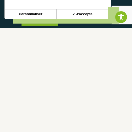
Personnaliser
✓ J'accepte
S'INSCRIRE
CONTACT
CONTACT US
05 62 02 01 79
FREQUENTLY ASKED QUESTIONS
FRANCE
DEPARTMENT