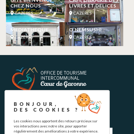
CHEZ NOUS
LIVRES ET DELICES
CAZERES
CAZERES
MEDIATHEQUE
O NEMSUSHI
CAZERES
CAZERES
NEWSLETTER
BONJOUR,
DES COOKIES ?
Stay up to date with our news and special offers.
Les cookies nous apportent des retours précieux sur
vos interactions avec notre site, pour apporter
régulièrement des améliorations à votre expérience.