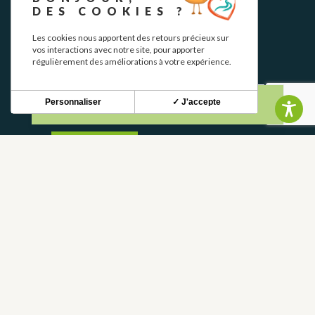
DES COOKIES ?
NEWSLETTER
Les cookies nous apportent des retours précieux sur
vos interactions avec notre site, pour apporter
Stay up to date with our news and special offers.
régulièrement des améliorations à votre expérience.
Personnaliser
✓ J'accepte
S'INSCRIRE
CONTACT
CONTACT US
05 62 02 01 79
FREQUENTLY ASKED QUESTIONS