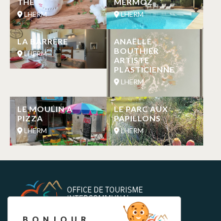
THÉ
MERMOZ
LHERM
LHERM
LA BARRÈRE
ANAËLLE
BOUTHIER
LHERM
ARTISTE
PLASTICIENNE
LHERM
LE MOULIN A
LE PARC AUX
PIZZA
PAPILLONS
LHERM
LHERM
BONJOUR,