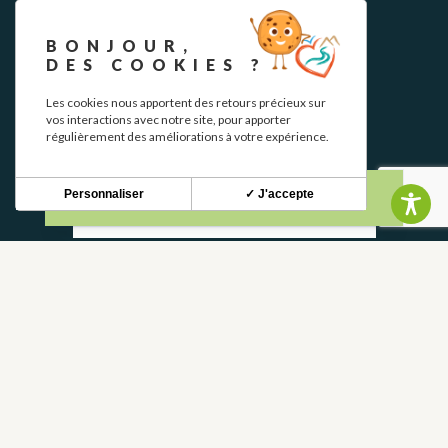
BONJOUR,
DES COOKIES ?
NEWSLETTER
Les cookies nous apportent des retours précieux sur
vos interactions avec notre site, pour apporter
régulièrement des améliorations à votre expérience.
Stay up to date with our news and special offers.
Personnaliser
✓ J'accepte
S'INSCRIRE
CONTACT
CONTACT US
05 62 02 01 79