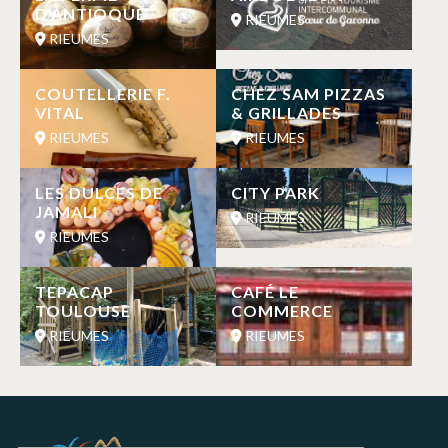
D’ANTIOQUE
RIEUMES
RIEUMES
COUTELLERIE F.
CHEZ SAM PIZZAS
VITAL
& GRILLADES
RIEUMES
RIEUMES
LES DULCES DE
CITY PARK
JAMALI
RIEUMES
RIEUMES
TEPACAP
CAFÉ LE
TOULOUSE
COMMERCE
RIEUMES
RIEUMES