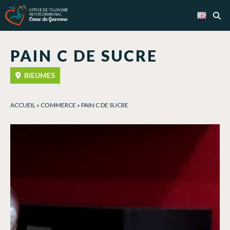
Cookies management panel
PAIN C DE SUCRE
RIEUMES
ACCUEIL
»
COMMERCE
»
PAIN C DE SUCRE