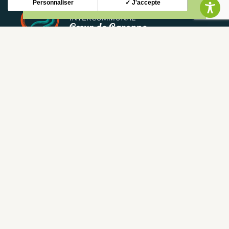
Personnaliser
✓ J'accepte
NEWSLETTER
Stay up to date with our news and special offers.
S'INSCRIRE
CONTACT
CONTACT US
05 62 02 01 79