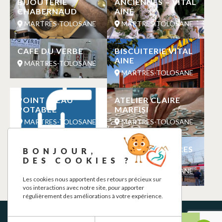
BIJOUTERIE
ANCIENNES – VITAL
CHABERNAUD
AÎNÉ
MARTRES-TOLOSANE
MARTRES-TOLOSANE
CAFE DU VERBE
BISCUITERIE VITAL
AINE
MARTRES-TOLOSANE
MARTRES-TOLOSANE
POINT D’EAU
ATELIER CLAIRE
POTABLE
MARFISI
MARTRES-TOLOSANE
MARTRES-TOLOSANE
MC COUTURE 31 –
GARE DE MARTRES
BONJOUR,
CAMION COUTURE
TOLOSANE
DES COOKIES ?
MARTRES-TOLOSANE
MARTRES-TOLOSANE
Les cookies nous apportent des retours précieux sur
vos interactions avec notre site, pour apporter
régulièrement des améliorations à votre expérience.