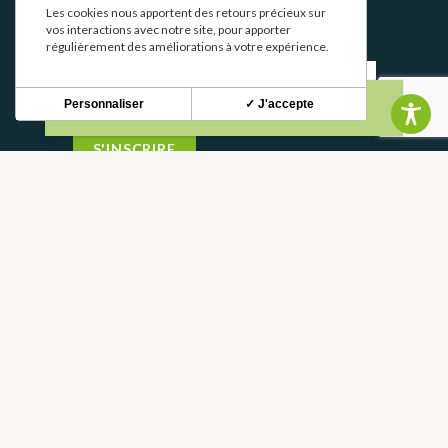
Les cookies nous apportent des retours précieux sur
Stay up to date with our news and special offers.
vos interactions avec notre site, pour apporter
régulièrement des améliorations à votre expérience.
Personnaliser
✓ J'accepte
S'INSCRIRE
CONTACT
CONTACT US
05 62 02 01 79
FREQUENTLY ASKED QUESTIONS
FRANCE
DEPARTMENT