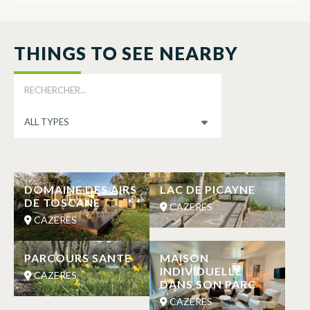
THINGS TO SEE NEARBY
DOMAINE DES AIRS
LAC DE PICAYNE
DE TOSCANE
CAZERES
CAZERES
PARCOURS SANTE
MAISON
INDIVIDUELLE
CAZERES
DANS SON PARC
CAZERES