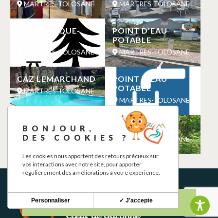
MARTRES-TOLOSANE
MARTRES-TOLOSANE
AIRE DE PIQUE-
POINT D’EAU
NIQUE
POTABLE
MARTRES-TOLOSANE
MARTRES-TOLOSANE
CAZ LEMARCHAND
POINT D’EAU
POTABLE
MARTRES-TOLOSANE
MARTRES-TOLOSANE
CAFE DU VERBE
ATOUT BIKE
BONJOUR,
DES COOKIES ?
MARTRES-TOLOSANE
MARTRES-TOLOSANE
Les cookies nous apportent des retours précieux sur
vos interactions avec notre site, pour apporter
régulièrement des améliorations à votre expérience.
Personnaliser
✓ J'accepte