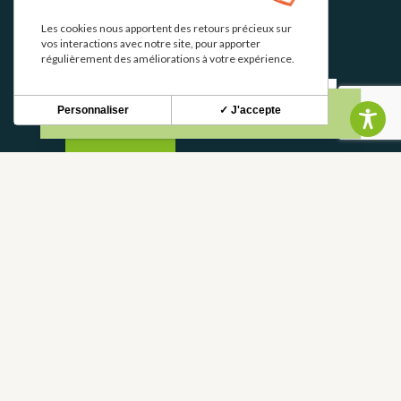
Les cookies nous apportent des retours précieux sur
vos interactions avec notre site, pour apporter
Stay up to date with our news and special offers.
régulièrement des améliorations à votre expérience.
Personnaliser
✓ J'accepte
S'INSCRIRE
CONTACT
CONTACT US
05 62 02 01 79
FREQUENTLY ASKED QUESTIONS