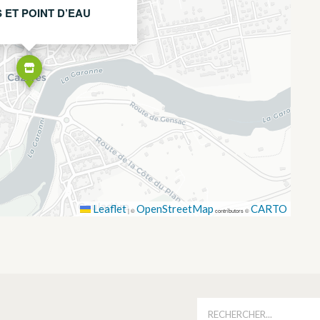
 ET POINT D’EAU
Leaflet
OpenStreetMap
CARTO
|
©
contributors ©