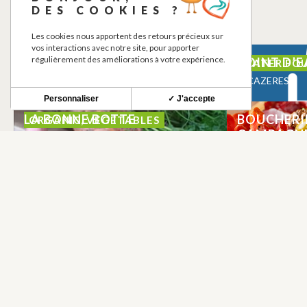
DES COOKIES ?
Les cookies nous apportent des retours précieux sur
vos interactions avec notre site, pour apporter
régulièrement des améliorations à votre expérience.
MEDIATHEQUE
POINT D’E
LIBRARY - MEDIA LIBRARY,
WATER FO
RESOURCE CENTRE
CAZERES
CAZERES
Personnaliser
✓ J'accepte
LA BONNE BOTTE
BOUCHERI
ORGANIC, VEGETABLES
CAMPAGN
CAZERES
CAZERES
NEWSLETTER