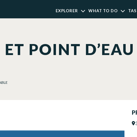
EXPLORER
WHAT TO DO
TAS
 ET POINT D’EAU
ABLE
P