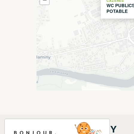
CAZERES
WC PUBLICS
POTABLE
THINGS TO SEE NEARBY
BONJOUR,