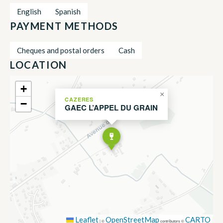
English
Spanish
PAYMENT METHODS
Cheques and postal orders
Cash
LOCATION
+
×
CAZERES
−
GAEC L’APPEL DU GRAIN
Leaflet
OpenStreetMap
CARTO
|
©
contributors ©