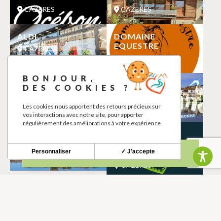
CAZERES
CAZERES
ALDI
DOMAINE
EQUESTRE
CAZERES
CAZERES
BONJOUR,
MC DONALD’S
PARCOURS
DES COOKIES ?
GARONNE
CAZERES
Les cookies nous apportent des retours précieux sur
CAZERES
vos interactions avec notre site, pour apporter
régulièrement des améliorations à votre expérience.
COMMUNE DE
BAPTISTERE ET
CAZERES
SARCOPHAGE DE
Personnaliser
✓ J'accepte
L’EGLISE
CAZERES
CAZERES