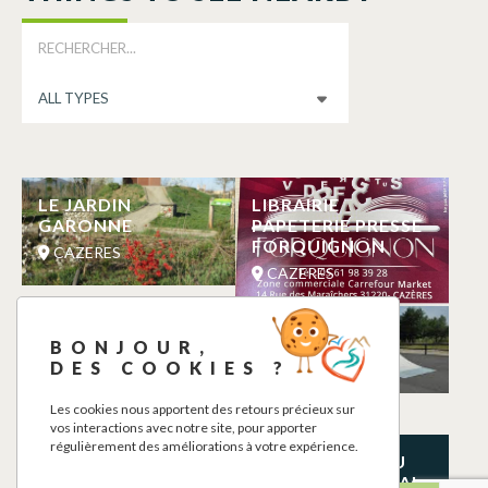
LE JARDIN
LIBRAIRIE
GARONNE
PAPETERIE PRESSE
FORQUIGNON
CAZERES
CAZERES
LA FERME DE
SKATE PARC
BONJOUR,
CLEJUST (JARDINS
CAZERES
DES COOKIES ?
DU VOLVESTRE)
CAZERES
Les cookies nous apportent des retours précieux sur
vos interactions avec notre site, pour apporter
régulièrement des améliorations à votre expérience.
CAZERES PRIMEUR
GARGOUILLE DU
CHATEAU FEODAL