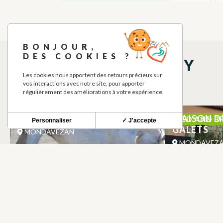
BONJOUR,
DES COOKIES ?
THINGS TO SEE NEARBY
Les cookies nous apportent des retours précieux sur
vos interactions avec notre site, pour apporter
régulièrement des améliorations à votre expérience.
ECURIE ESTELUCIA
MAISON D’
HORSE RIDING
BED AND B
Personnaliser
✓ J'accepte
GALETS
MONDAVEZAN
MONDAVEZ
FIGUES ET GALETS
UN BRIN 
BED AND BREAKFAST, FURNISHED
ACCOMMODATION AND GÎTES
MONDAVEZAN
MONDAVEZ