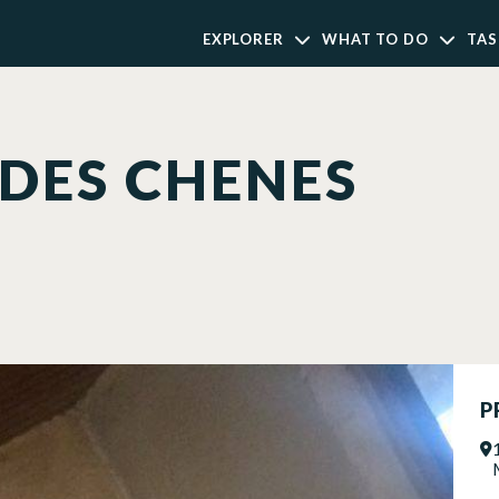
EXPLORER
WHAT TO DO
TAS
 DES CHENES
P