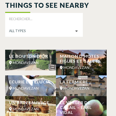
THINGS TO SEE NEARBY
LE BOUTON D’OR
MAISON D’HOTES
FIGUES ET GALETS
MONDAVEZAN
MONDAVEZAN
ECURIE ESTELUCIA
LA FERMIERE
MONDAVEZAN
MONDAVEZAN
UN BRIN SAUVAGE
LE VERGER DE
CABAIL – EARL
MONDAVEZAN
VIDAL