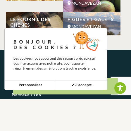
MONDAVEZAN
LE FOURNIL DES
FIGUES ET GALETS
CHENES
MONDAVEZAN
MONDAVEZAN
BONJOUR,
DES COOKIES ?
Les cookies nous apportent des retours précieux sur
vos interactions avec notre site, pour apporter
régulièrement des améliorations à votre expérience.
Personnaliser
✓ J'accepte
NEWSLETTER
Stay up to date with our news and special offers.