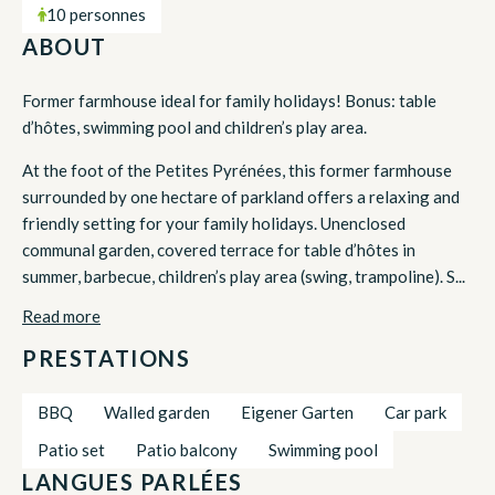
10 personnes
ABOUT
Former farmhouse ideal for family holidays! Bonus: table
d’hôtes, swimming pool and children’s play area.
At the foot of the Petites Pyrénées, this former farmhouse
surrounded by one hectare of parkland offers a relaxing and
friendly setting for your family holidays. Unenclosed
communal garden, covered terrace for table d’hôtes in
summer, barbecue, children’s play area (swing, trampoline). S...
Read more
PRESTATIONS
BBQ
Walled garden
Eigener Garten
Car park
Patio set
Patio balcony
Swimming pool
LANGUES PARLÉES