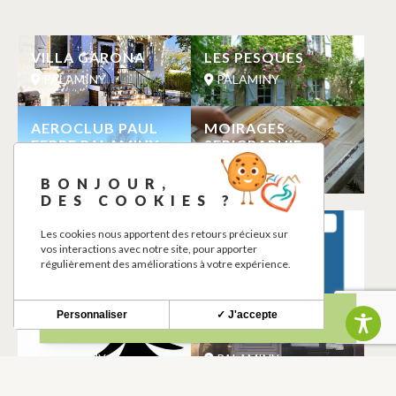
VILLA GARONA
LES PESQUES
PALAMINY
PALAMINY
AEROCLUB PAUL
MOIRAGES
FERRE PALAMINY-
SERIGRAPHIE
CAZERES
PALAMINY
BONJOUR,
PALAMINY
DES COOKIES ?
LA PIZZAIOLA AU
POINT D’EAU
Les cookies nous apportent des retours précieux sur
FEU DE BOIS
POTABLE
vos interactions avec notre site, pour apporter
régulièrement des améliorations à votre expérience.
PALAMINY
PALAMINY
Personnaliser
✓ J'accepte
AIRE DE PIQUE-
BOULANGERIE
NIQUE
PAIN LA MIE NID
PALAMINY
PALAMINY