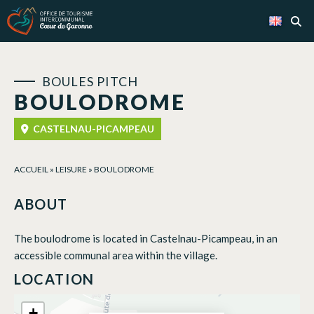
Cookies management panel
BOULES PITCH
BOULODROME
CASTELNAU-PICAMPEAU
ACCUEIL
»
LEISURE
»
BOULODROME
ABOUT
The boulodrome is located in Castelnau-Picampeau, in an
accessible communal area within the village.
LOCATION
+