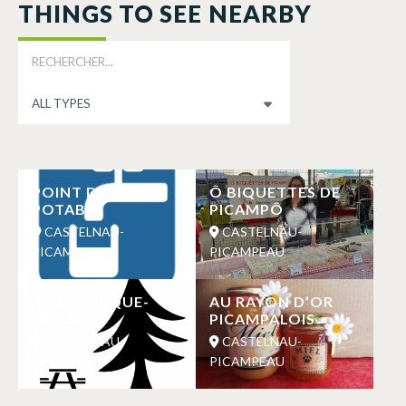
THINGS TO SEE NEARBY
POINT D’EAU
Ô BIQUETTES DE
POTABLE
PICAMPÔ
CASTELNAU-
CASTELNAU-
PICAMPEAU
PICAMPEAU
AIRE DE PIQUE-
AU RAYON D’OR
NIQUE
PICAMPALOIS
CASTELNAU-
CASTELNAU-
PICAMPEAU
PICAMPEAU