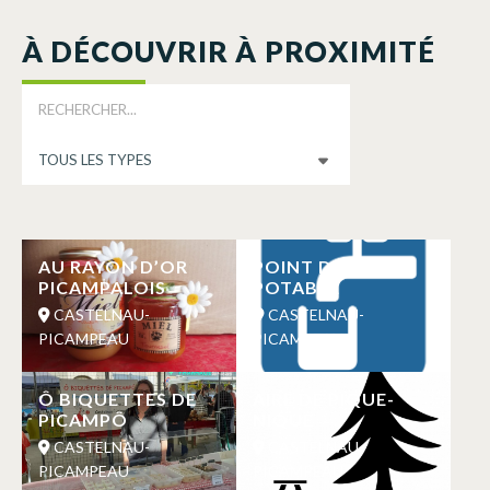
À DÉCOUVRIR À PROXIMITÉ
AU RAYON D’OR
POINT D’EAU
PICAMPALOIS
POTABLE
CASTELNAU-
CASTELNAU-
PICAMPEAU
PICAMPEAU
Ô BIQUETTES DE
AIRE DE PIQUE-
PICAMPÔ
NIQUE
CASTELNAU-
CASTELNAU-
PICAMPEAU
PICAMPEAU