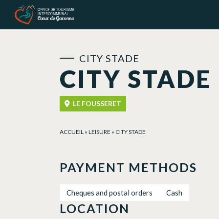
Cookies management panel
CITY STADE
CITY STADE
LE FOUSSERET
ACCUEIL
»
LEISURE
»
CITY STADE
PAYMENT METHODS
Cheques and postal orders
Cash
LOCATION