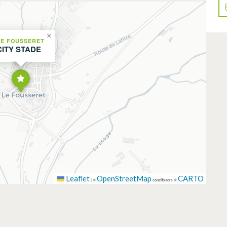
×
LE FOUSSERET
CITY STADE
Leaflet
OpenStreetMap
CARTO
|
©
contributors ©