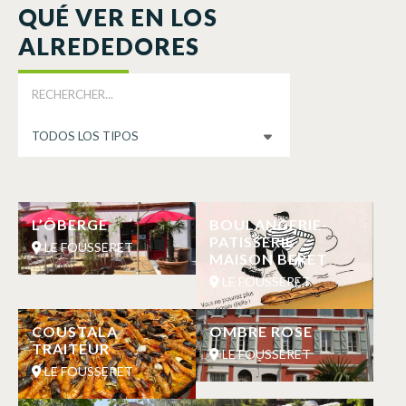
QUÉ VER EN LOS
ALREDEDORES
L’ÔBERGE
BOULANGERIE-
PATISSERIE
LE FOUSSERET
MAISON BERET
LE FOUSSERET
COUSTALA
OMBRE ROSE
TRAITEUR
LE FOUSSERET
LE FOUSSERET