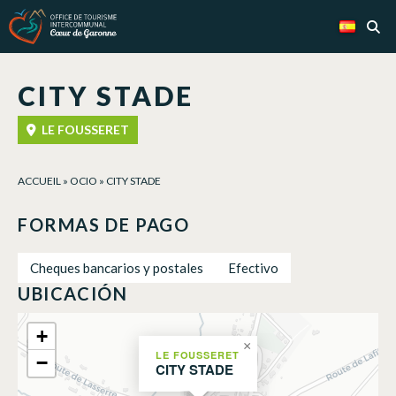
Panel de gestión de cookies
CITY STADE
LE FOUSSERET
ACCUEIL
»
OCIO
»
CITY STADE
FORMAS DE PAGO
Cheques bancarios y postales
Efectivo
UBICACIÓN
+
×
LE FOUSSERET
−
CITY STADE