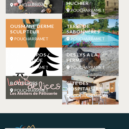
HUCHIER
POUCHARRAMET
POUCHARRAMET
OUSMANE DERME
TERRE DE
SCULPTEUR
SABONNÈRES
POUCHARRAMET
POUCHARRAMET
AIRE DE REPOS /
DES LYS A LA
PIQUE NIQUE
FERME
POUCHARRAMET
POUCHARRAMET
BODELICES
GÎTE DES
HOSPITALIERS
POUCHARRAMET
POUCHARRAMET