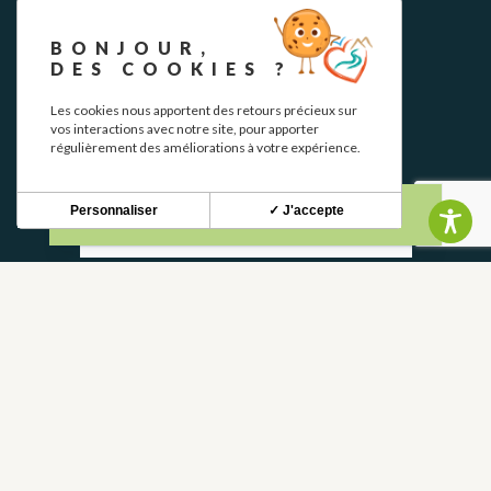
BONJOUR,
DES COOKIES ?
NEWSLETTER
Les cookies nous apportent des retours précieux sur
vos interactions avec notre site, pour apporter
régulièrement des améliorations à votre expérience.
Stay up to date with our news and special offers.
Personnaliser
✓ J'accepte
S'INSCRIRE
CONTACT
CONTACT US
05 62 02 01 79