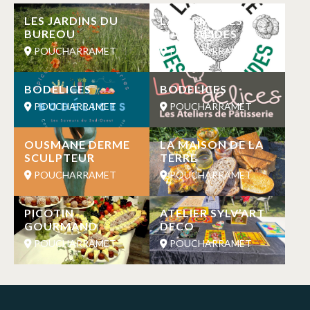
LES JARDINS DU
LA FERME DES
BUREOU
MARGALIDES
POUCHARRAMET
POUCHARRAMET
BODELICES
BODELICES
POUCHARRAMET
POUCHARRAMET
OUSMANE DERME
LA MAISON DE LA
SCULPTEUR
TERRE
POUCHARRAMET
POUCHARRAMET
PICOTIN
ATELIER SYLV’ART
GOURMAND
DECO
POUCHARRAMET
POUCHARRAMET