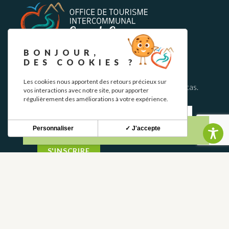
BONJOUR,
BOLETÍN INFORMATIVO
DES COOKIES ?
Les cookies nous apportent des retours précieux sur
Mantente al tanto de nuestras novedades y ofertas.
vos interactions avec notre site, pour apporter
régulièrement des améliorations à votre expérience.
Personnaliser
✓ J'accepte
S'INSCRIRE
CONTACTO
CONTÁCTANOS
05 62 02 01 79