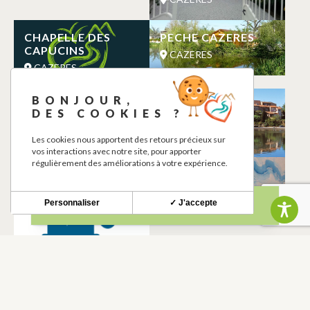
CHAPELLE DES
PECHE CAZERES
CAPUCINS
CAZERES
CAZERES
BONJOUR,
AIRES DE JEUX
COMMUNE DE
DES COOKIES ?
CAZERES
CAZERES
CAZERES
Les cookies nous apportent des retours précieux sur
vos interactions avec notre site, pour apporter
régulièrement des améliorations à votre expérience.
ELEANCE
JOSHIMA
CHARGING
CAZERES
STATION
Personnaliser
✓ J'accepte
CAZERES