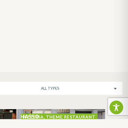
HASSO
PIZZERIA, THEME RESTAURANT
CAZERES