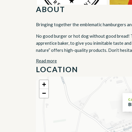
ABOUT
Bringing together the emblematic hamburgers and 
No good burger or hot dog without good bread! T
apprentice baker, to give you inimitable taste and
nature” offers high-quality products. Don’t hesitat
Read more
LOCATION
+
−
C
B