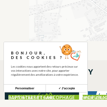
BONJOUR,
DES COOKIES ?
Les cookies nous apportent des retours précieux sur
THINGS TO SEE NEARBY
vos interactions avec notre site, pour apporter
régulièrement des améliorations à votre expérience.
Personnaliser
✓ J'accepte
BAPTISTERE ET SARCOPHAGE
WC PUBLIC
HISTORICAL SITES AND
PUBLIC TOI
MONUMENTS
FOUNTAIN
DE L’EGLISE
POTABLE