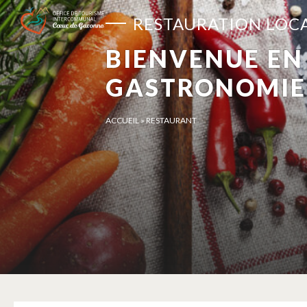
Panneau de gestion des cookies
RESTAURATION LOC
BIENVENUE EN 
GASTRONOMIE
ACCUEIL
»
RESTAURANT