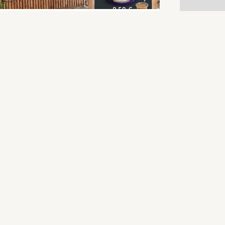
 DOUX DINER
À
GRATENS
CAL TRUCK
RASSERIE
À
LAUTIGNAC