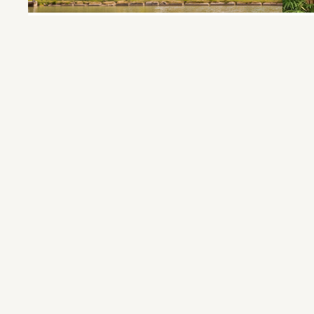
LE MOULIN D’EDMOND
LE
CUISINE TRADITIONNELLE
À
GRATENS
FOOD TRUCK ROCK’N’PIZZ
LO
PIZZERIA
À
LABASTIDE-CLERMONT
B