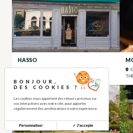
HASSO
MO
PIZZERIA, RESTAURATION À THÈME
À
G
CAZERES
TH
BONJOUR,
DES COOKIES ?
Les cookies nous apportent des retours précieux sur
vos interactions avec notre site, pour apporter
régulièrement des améliorations à votre expérience.
Personnaliser
✓ J'accepte