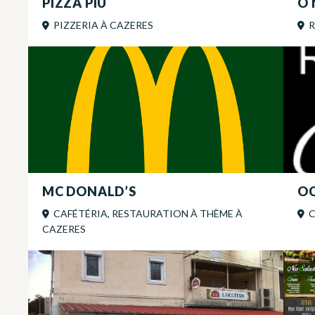
PIZZA PIU
O 
PIZZERIA
À
CAZERES
R
MC DONALD’S
O
CAFÉTÉRIA, RESTAURATION À THÈME
À
C
CAZERES