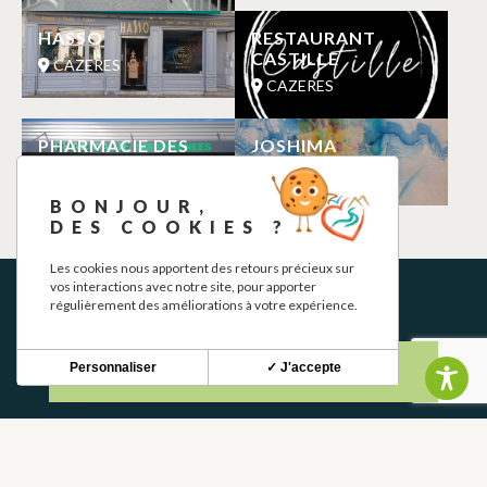
HASSO
RESTAURANT
CASTILLE
CAZERES
CAZERES
PHARMACIE DES
JOSHIMA
PYRENEES
CAZERES
CAZERES
BONJOUR,
DES COOKIES ?
Les cookies nous apportent des retours précieux sur
vos interactions avec notre site, pour apporter
régulièrement des améliorations à votre expérience.
Personnaliser
✓ J'accepte
NEWSLETTER
Stay up to date with our news and special offers.