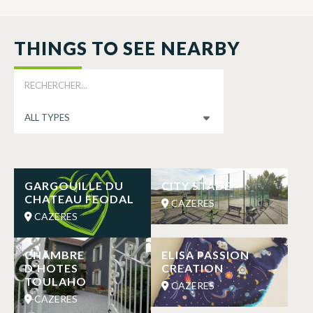
THINGS TO SEE NEARBY
GARGOUILLE DU
CITY STADE
CHATEAU FEODAL
CAZERES
CAZERES
CHAMBRE
ELISA PASSION
D’HOTES
CREATION
TOULAHO
CAZERES
CAZERES