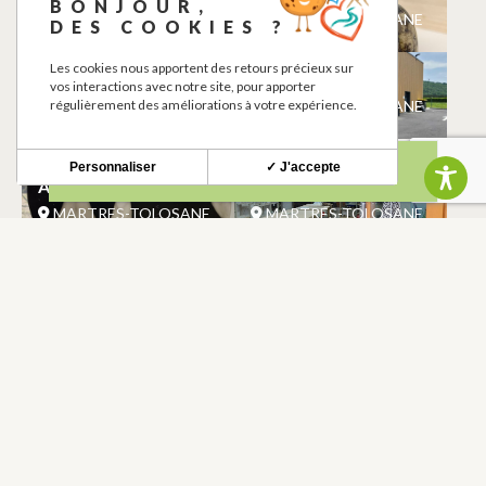
BONJOUR,
MARTRES-TOLOSANE
MARTRES-TOLOSANE
DES COOKIES ?
Les cookies nous apportent des retours précieux sur
MAUVAISE GRAINE
PHARMACIE
vos interactions avec notre site, pour apporter
TATTOO SHOP
MARTRES-TOLOSANE
régulièrement des améliorations à votre expérience.
MARTRES-TOLOSANE
Personnaliser
✓ J'accepte
AD PIERRE
DIVIN BAZAR
MARTRES-TOLOSANE
MARTRES-TOLOSANE
PARCOURS DE
SDEHG STATION
SANTE DE SAINT-
DE RECHARGE
VIDIAN
MARTRES-TOLOSANE
MARTRES-TOLOSANE