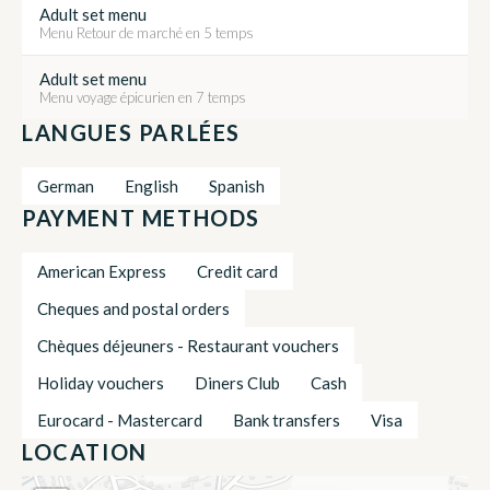
Adult set menu
Menu Retour de marché en 5 temps
Adult set menu
Menu voyage épicurien en 7 temps
LANGUES PARLÉES
German
English
Spanish
PAYMENT METHODS
American Express
Credit card
Cheques and postal orders
Chèques déjeuners - Restaurant vouchers
Holiday vouchers
Diners Club
Cash
Eurocard - Mastercard
Bank transfers
Visa
LOCATION