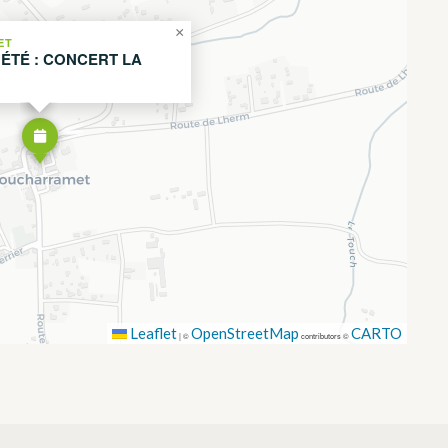
×
ET
ÉTÉ : CONCERT LA
Leaflet
OpenStreetMap
CARTO
|
©
contributors ©