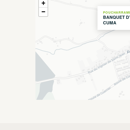
+
−
POUCHARRAM
BANQUET D’
CUMA