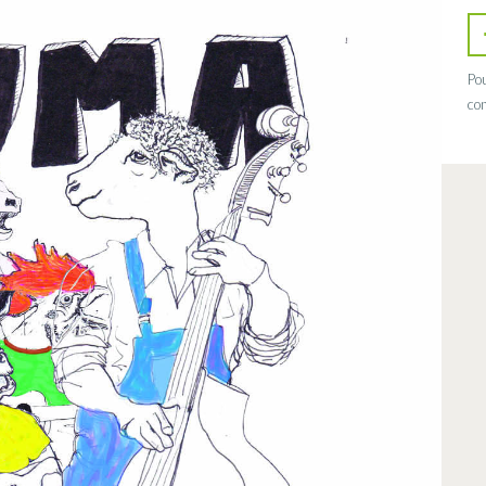
Pou
con