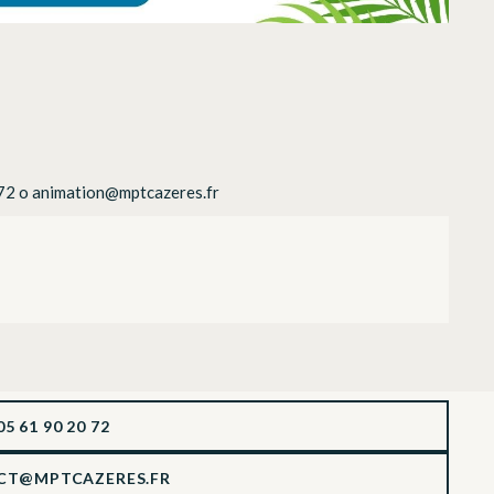
 72 o animation@mptcazeres.fr
05 61 90 20 72
CT@MPTCAZERES.FR