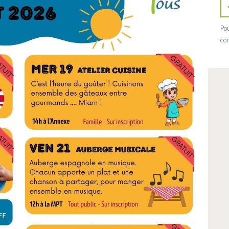
Pou
con