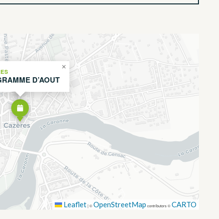
×
RES
RAMME D’AOUT
Leaflet
OpenStreetMap
CARTO
|
©
contributors ©