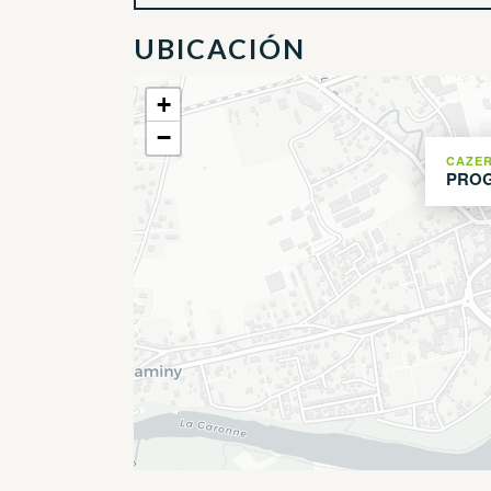
UBICACIÓN
+
−
CAZE
PROG