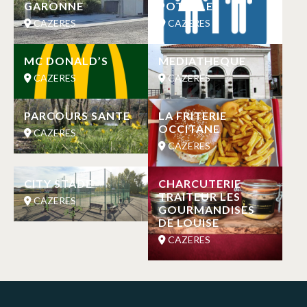
GARONNE
POTABLE
CAZERES
CAZERES
MC DONALD’S
MEDIATHEQUE
CAZERES
CAZERES
PARCOURS SANTE
LA FRITERIE
OCCITANE
CAZERES
CAZERES
CITY STADE
CHARCUTERIE
TRAITEUR LES
CAZERES
GOURMANDISES
DE LOUISE
CAZERES