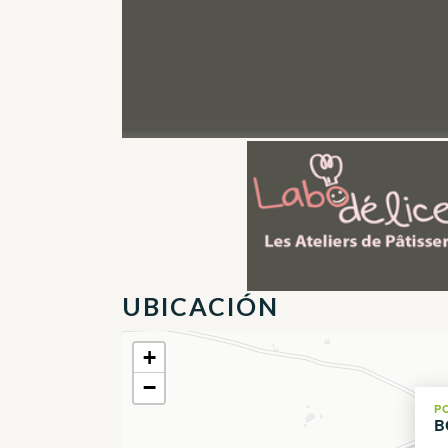
UBICACIÓN
+
−
P
B