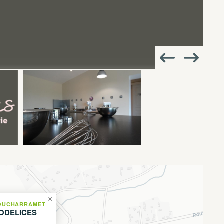
×
OUCHARRAMET
ODELICES