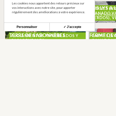
Les cookies nous apportent des retours précieux sur
LA FERME D’ODETTE
DES LYS A
vos interactions avec notre site, pour apporter
ALOJAMIENTOS AMUEBLADOS Y
CARNES (AV
régulièrement des améliorations à votre expérience.
CASAS RURALES
GANADO VA
POUCHARRAMET
POUCHARR
CERDOS), 
Personnaliser
✓ J'accepte
TERRE DE SABONNÈRES
FERME DE 
ALOJAMIENTOS AMUEBLADOS Y
CARNES (AV
CASAS RURALES
GANADO VA
POUCHARRAMET
POUCHARR
CERDOS), C
BOLETÍN INFORMATIVO
Mantente al tanto de nuestras novedades y ofer