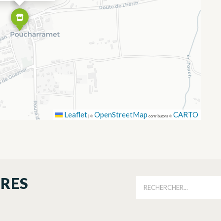
Leaflet
OpenStreetMap
CARTO
|
©
contributors ©
ORES