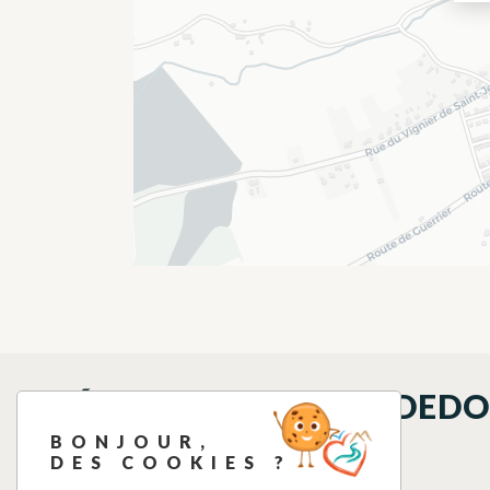
QUÉ VER EN LOS ALREDED
BONJOUR,
DES COOKIES ?