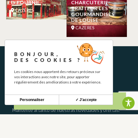
O FOURNIL
CHARCUTERIE
TRAITEUR LES
CAZERES
GOURMANDISES
DE LOUISE
CAZERES
BONJOUR,
DES COOKIES ?
Les cookies nous apportent des retours précieux sur
vos interactions avec notre site, pour apporter
régulièrement des améliorations à votre expérience.
BOLETÍN INFORMATIVO
Personnaliser
✓ J'accepte
Mantente al tanto de nuestras novedades y ofertas.