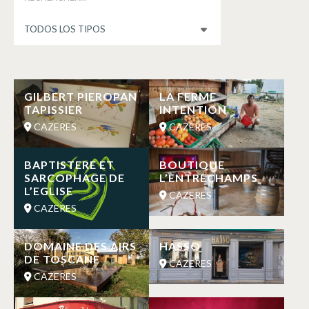
GILBERT PIEROPAN
LA FERME
TAPISSIER
INTENTION
CAZERES
CAZERES
BAPTISTERE ET
BOUTIQUE
SARCOPHAGE DE
L’ENTRECHAMPS
L’EGLISE
CAZERES
CAZERES
DOMAINE DES AIRS
HASSO
DE TOSCANE
CAZERES
CAZERES