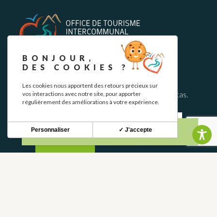
BONJOUR,
DES COOKIES ?
BOLETÍN INFORMATIVO
Les cookies nous apportent des retours précieux sur
Mantente al tanto de nuestras novedades y ofertas.
vos interactions avec notre site, pour apporter
régulièrement des améliorations à votre expérience.
Personnaliser
✓ J'accepte
S'INSCRIRE
CONTACTO
CONTÁCTANOS