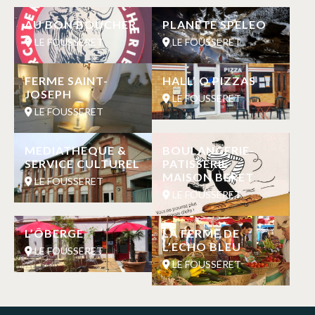
AU BON BOUCHER
PLANETE SPELEO
LE FOUSSERET
LE FOUSSERET
FERME SAINT-
HALL’ O PIZZAS
JOSEPH
LE FOUSSERET
LE FOUSSERET
MEDIATHEQUE &
BOULANGERIE-
SERVICE CULTUREL
PATISSERIE
MAISON BERET
LE FOUSSERET
LE FOUSSERET
L’ÔBERGE
LA FERME DE
L’ECHO BLEU
LE FOUSSERET
LE FOUSSERET