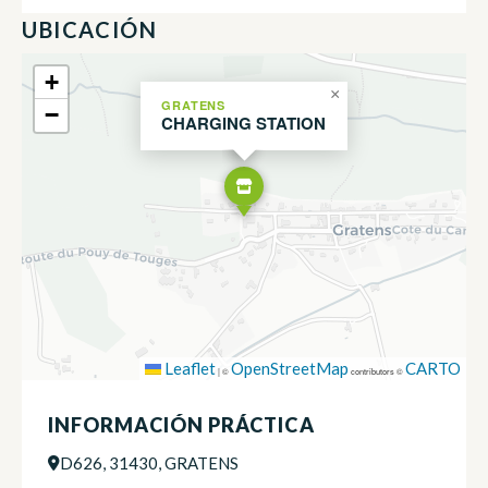
UBICACIÓN
+
×
GRATENS
−
CHARGING STATION
Leaflet
OpenStreetMap
CARTO
|
©
contributors ©
INFORMACIÓN PRÁCTICA
D626, 31430, GRATENS