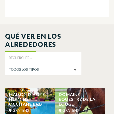
QUÉ VER EN LOS
ALREDEDORES
MAISON D’HOTE
DOMAINE
HERMINE
EQUESTRE DE LA
OCCITANE B&B
LOUGE
GRATENS
GRATENS