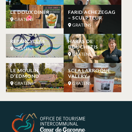
LE DOUX DINER
FARID ACHEZEGAG
– SCULPTEUR
GRATENS
GRATENS
REPARCYCLES
HARAS DE
BOUCHETIS
GRATENS
GRATENS
LE MOULIN
SCEA LARROQUE
D’EDMOND
VALERY
GRATENS
GRATENS