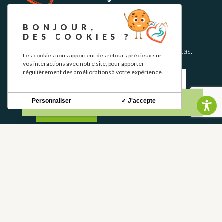
BOLETÍN INFORMATIVO
BONJOUR,
DES COOKIES ?
Mantente al tanto de nuestras novedades y ofertas.
Les cookies nous apportent des retours précieux sur
vos interactions avec notre site, pour apporter
régulièrement des améliorations à votre expérience.
Personnaliser
✓ J'accepte
S'INSCRIRE
CONTACTO
CONTÁCTANOS
05 62 02 01 79
PREGUNTAS FRECUENTES