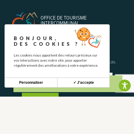
BONJOUR,
DES COOKIES ?
BOLETÍN INFORMATIVO
Les cookies nous apportent des retours précieux sur
vos interactions avec notre site, pour apporter
Mantente al tanto de nuestras novedades y ofertas.
régulièrement des améliorations à votre expérience.
Personnaliser
✓ J'accepte
S'INSCRIRE
CONTACTO
CONTÁCTANOS