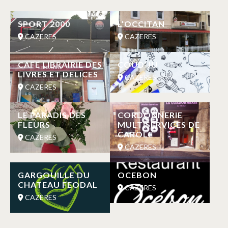
SPORT 2000
L’OCCITAN
CAZERES
CAZERES
CAFE LIBRAIRIE DES
COUD’JU
LIVRES ET DELICES
CAZERES
CAZERES
LE PARADIS DES
CORDONNERIE
FLEURS
MULTISERVICES DE
CAROLE
CAZERES
CAZERES
GARGOUILLE DU
OCEBON
CHATEAU FEODAL
CAZERES
CAZERES