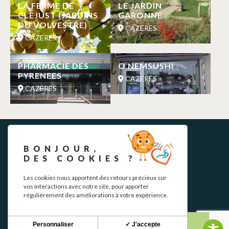
LA FERME DE
LE JARDIN
CLEJUST (JARDINS
GARONNE
DU VOLVESTRE)
CAZERES
CAZERES
PHARMACIE DES
O NEMSUSHI
PYRENEES
CAZERES
CAZERES
BONJOUR,
DES COOKIES ?
Les cookies nous apportent des retours précieux sur
vos interactions avec notre site, pour apporter
régulièrement des améliorations à votre expérience.
BOLETÍN INFORMATIVO
Mantente al tanto de nuestras novedades y ofertas.
Personnaliser
✓ J'accepte