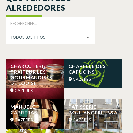
ALREDEDORES
CHARCUTERIE
CHAPELLE DES
TRAITEUR LES
CAPUCINS
GOURMANDISES
CAZERES
DE LOUISE
CAZERES
MANUELE
PATISSERIE
CABRERAS
BOULANGERIE B&A
CAZERES
CAZERES