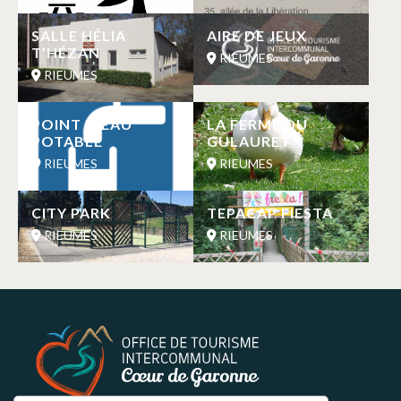
SALLE HÉLIA
AIRE DE JEUX
T’HÉZAN
RIEUMES
RIEUMES
POINT D’EAU
LA FERME DU
POTABLE
GULAURET
RIEUMES
RIEUMES
CITY PARK
TEPACAP FIESTA
RIEUMES
RIEUMES