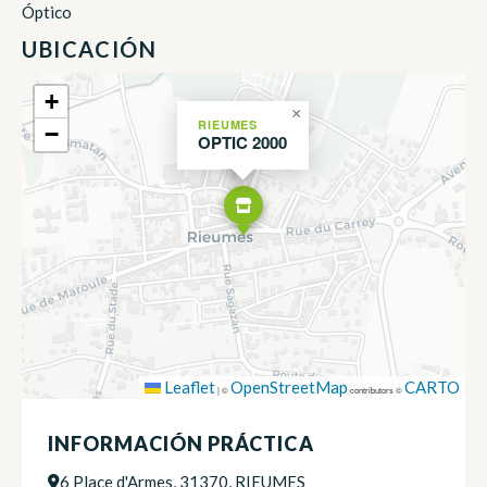
Óptico
UBICACIÓN
+
×
RIEUMES
−
OPTIC 2000
Leaflet
OpenStreetMap
CARTO
|
©
contributors ©
INFORMACIÓN PRÁCTICA
6 Place d'Armes, 31370, RIEUMES