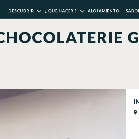
DESCUBRIR
¿ QUÉ HACER ?
ALOJAMIENTO
SABO
 CHOCOLATERIE 
I