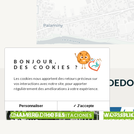
BONJOUR,
DES COOKIES ?
Les cookies nous apportent des retours précieux sur
QUÉ VER EN LOS ALREDED
vos interactions avec notre site, pour apporter
régulièrement des améliorations à votre expérience.
Personnaliser
✓ J'accepte
CHAMBRE D’HOTES
WC PUBLIC
CASA RURAL POR HABITACIONES
BAÑOS PÚB
AGUA POT
TOULAHO
POTABLE
CAZERES
CAZERES