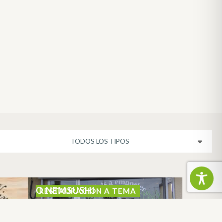
O NEMSUSHI
RESTAURACION A TEMA
CAZERES