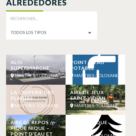
ALREDEDORES
ALDI
POINT D’EAU
SUPERMARCHE
POTABLE
MARTRES-TOLOSANE
MARTRES-TOLOSANE
LA CREPERIE DES
AIRE DE JEUX
PLAISIRS
SAINT-VIDIAN
MARTRES-TOLOSANE
MARTRES-TOLOSANE
AIRE DE REPOS /
AIRE DE PIQUE-
PIQUE NIQUE –
NIQUE
POINT D’EAU ET
MARTRES-TOLOSANE