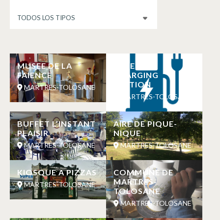
MUSEE DE LA
SUPER U
FAIENCE
CHARGING
STATION
MARTRES-TOLOSANE
MARTRES-TOLOSANE
BUFFET L’INSTANT
AIRE DE PIQUE-
PLAISIR
NIQUE
MARTRES-TOLOSANE
MARTRES-TOLOSANE
KIOSQUE A PIZZAS
COMMUNE DE
MARTRES-
MARTRES-TOLOSANE
TOLOSANE
MARTRES-TOLOSANE