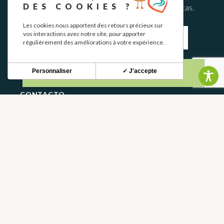
DES COOKIES ?
Mantente al tanto de nuestras novedades y ofertas.
Les cookies nous apportent des retours précieux sur
vos interactions avec notre site, pour apporter
régulièrement des améliorations à votre expérience.
S'INSCRIRE
Personnaliser
✓ J'accepte
CONTACTO
CONTÁCTANOS
05 62 02 01 79
PREGUNTAS FRECUENTES
FRANCE
DEPARTAMENTO