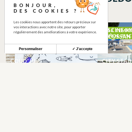
BONJOUR,
DES COOKIES ?
Les cookies nous apportent des retours précieux sur
vos interactions avec notre site, pour apporter
POINT D’EAU POTABLE
PISCINE M
BEBEDEROS DE AGUA POTABLE
BAR TEMÁT
régulièrement des améliorations à votre expérience.
NIÑOS, PIS
LECUSSAN
CAZERES
CAZERES
Personnaliser
✓ J'accepte
COUD’JU
CITY STAD
CAZERES
CAZERES