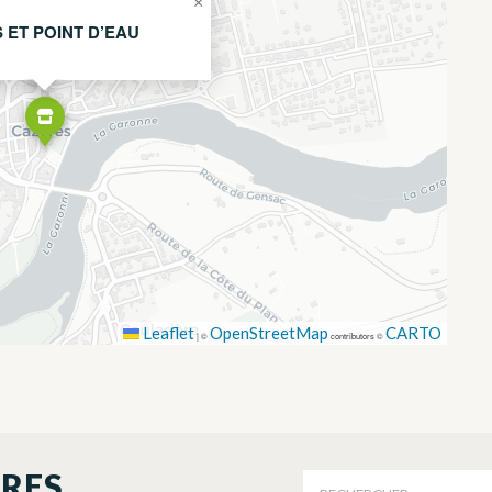
×
 ET POINT D’EAU
Leaflet
OpenStreetMap
CARTO
|
©
contributors ©
ORES