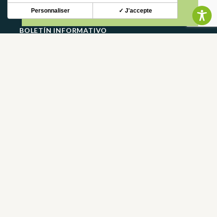
Personnaliser
✓ J'accepte
BOLETÍN INFORMATIVO
Mantente al tanto de nuestras novedades y ofertas.
S'INSCRIRE
CONTACTO
CONTÁCTANOS
05 62 02 01 79
PREGUNTAS FRECUENTES