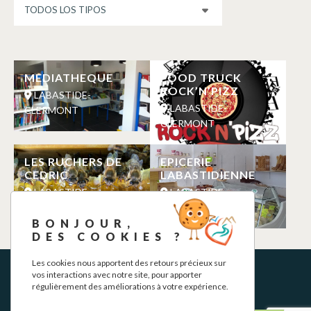
MEDIATHEQUE
FOOD TRUCK
ROCK’N’PIZZ
LABASTIDE-
LABASTIDE-
CLERMONT
CLERMONT
LES RUCHERS DE
EPICERIE
CEDRIC
LABASTIDIENNE
LABASTIDE-
LABASTIDE-
CLERMONT
CLERMONT
BONJOUR,
DES COOKIES ?
Les cookies nous apportent des retours précieux sur
vos interactions avec notre site, pour apporter
régulièrement des améliorations à votre expérience.