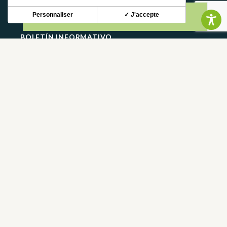
Personnaliser
✓ J'accepte
BOLETÍN INFORMATIVO
Mantente al tanto de nuestras novedades y ofertas.
S'INSCRIRE
CONTACTO
CONTÁCTANOS
05 62 02 01 79
PREGUNTAS FRECUENTES