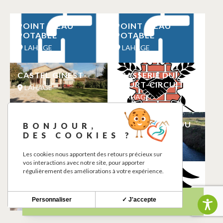
POINT D’EAU
POINT D’EAU
POTABLE
POTABLE
LAHAGE
LAHAGE
CASTEL GINEST
BRASSERIE DU
COURT-CIRCUIT
LAHAGE
LAHAGE
MANJAR VIU
PECHE VALLEE DU
BONJOUR,
TOUCH
DES COOKIES ?
LAHAGE
LAHAGE
Les cookies nous apportent des retours précieux sur
vos interactions avec notre site, pour apporter
régulièrement des améliorations à votre expérience.
NATURE EN
AIRE DE PIQUE-
EQUILIBRE
NIQUE
LAHAGE
LAHAGE
Personnaliser
✓ J'accepte