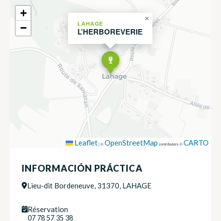
+
×
LAHAGE
−
L’HERBOREVERIE
Leaflet
OpenStreetMap
CARTO
|
©
contributors ©
INFORMACIÓN PRÁCTICA
Lieu-dit Bordeneuve, 31370, LAHAGE
Réservation
07 78 57 35 38