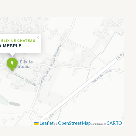
×
-ELIX-LE-CHATEAU
A MESPLE
Leaflet
OpenStreetMap
CARTO
|
©
contributors ©