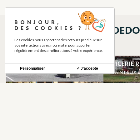
BONJOUR,
QUÉ VER EN LOS ALREDED
DES COOKIES ?
Les cookies nous apportent des retours précieux sur
vos interactions avec notre site, pour apporter
régulièrement des améliorations à votre expérience.
AGENCE POSTALE
EPICERIE 
Personnaliser
✓ J'accepte
SAINT-ELIX-LE-CHATEAU
SAINT-ELIX-
JEROMETAL FERRONNERIE
DOMAINE DE
ALOJAMIEN
CASAS RUR
PRESTIGE
SAINT-ELIX-LE-CHATEAU
SAINT-ELIX-