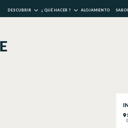
DESCUBRIR
¿ QUÉ HACER ?
ALOJAMIENTO
SABO
E
I