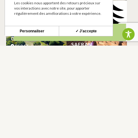
Les cookies nous apportent des retours précieux sur
DOMAINE DE LA
AIRE DE PIQUE-
vos interactions avec notre site, pour apporter
MÉNARDIÈRE
NIQUE
régulièrement des améliorations à votre expérience.
BERAT
BERAT
Personnaliser
✓ J'accepte
GÎTE DES LAURIERS
MADEMOISELLE
SAFRAN
BERAT
BERAT
AU METRE RUBAN
TOILETTES
PUBLIQUES
BERAT
BERAT