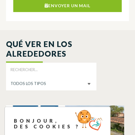
ENVOYER UN MAIL
QUÉ VER EN LOS
ALREDEDORES
POINT D’EAU
LA MAISON DU
POTABLE
GARDIEN
BONJOUR,
BERAT
BERAT
DES COOKIES ?