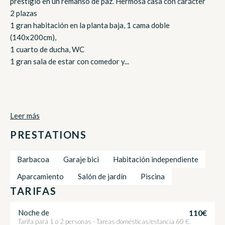
prestigio en un remanso de paz. Hermosa casa con carácter
2 plazas
1 gran habitación en la planta baja, 1 cama doble
(140x200cm),
1 cuarto de ducha, WC
1 gran sala de estar con comedor y...
Leer más
PRESTATIONS
Barbacoa
Garaje bici
Habitación independiente
Aparcamiento
Salón de jardín
Piscina
TARIFAS
110€
Noche de
Tarifa para 1 o 2 personas - Tareas domésticas/estancia 60 €.