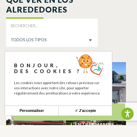
ALREDEDORES
BONJOUR,
GALERIE DU VIN
INTERMARCHE
DES COOKIES ?
CAZERES
CAZERES
Les cookies nous apportent des retours précieux sur
vos interactions avec notre site, pour apporter
régulièrement des améliorations à votre expérience.
O FOURNIL
O NEMSUSHI
CAZERES
CAZERES
Personnaliser
✓ J'accepte
L’OCCITAN
BOUTIQUE
L’ENTRECHAMPS
CAZERES
CAZERES