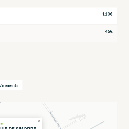
110€
46€
Virements
×
ES
INE DE SIMORRE