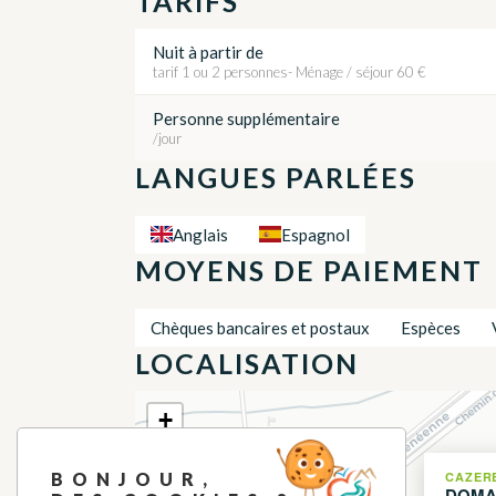
TARIFS
Nuit à partir de
tarif 1 ou 2 personnes- Ménage / séjour 60 €
Personne supplémentaire
/jour
LANGUES PARLÉES
Anglais
Espagnol
MOYENS DE PAIEMENT
Chèques bancaires et postaux
Espèces
LOCALISATION
+
−
CAZER
BONJOUR,
DOMA