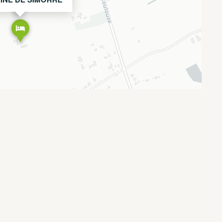
Leaflet
OpenStreetMap
CARTO
|
©
contributors ©
É