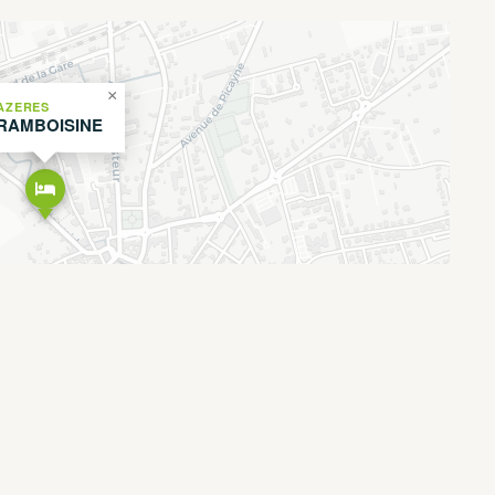
×
AZERES
RAMBOISINE
Leaflet
OpenStreetMap
CARTO
|
©
contributors ©